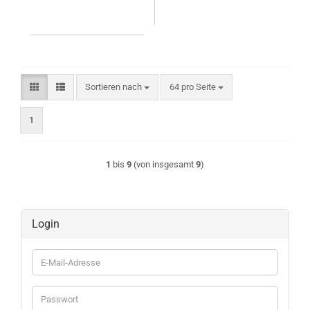
Sortieren nach
pro Seite
Sortieren nach
64 pro Seite
1
1
bis
9
(von insgesamt
9
)
Login
E-
Mail-
Adresse
Passwort