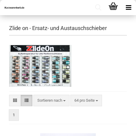
Zlide on - Ersatz- und Austauschschieber
Sortieren nach
pro Seite
Sortieren nach
64 pro Seite
1