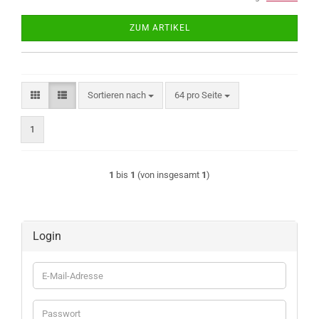
ZUM ARTIKEL
Sortieren nach
pro Seite
Sortieren nach
64 pro Seite
1
1
bis
1
(von insgesamt
1
)
Login
E-
Mail-
Adresse
Passwort